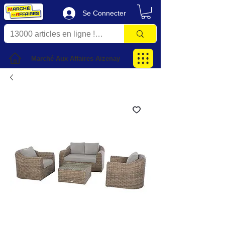
Se Connecter
Marché Aux Affaires Aizenay