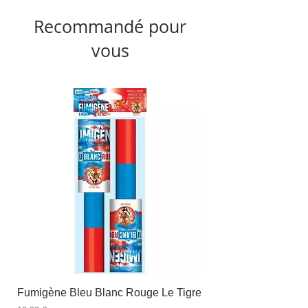
Recommandé pour
vous
Fumigène Bleu Blanc Rouge Le Tigre
Fauteuil à dîner Viso