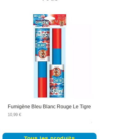
Fumigène Bleu Blanc Rouge Le Tigre
Fauteuil à dîner Viso
blanc
Prix
10,99 €
Prix
89,99 €
Tous les produits