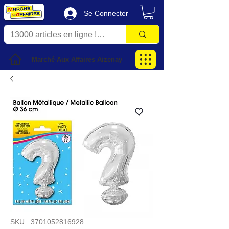
Se Connecter
Marché Aux Affaires Aizenay
SKU : 3701052816928