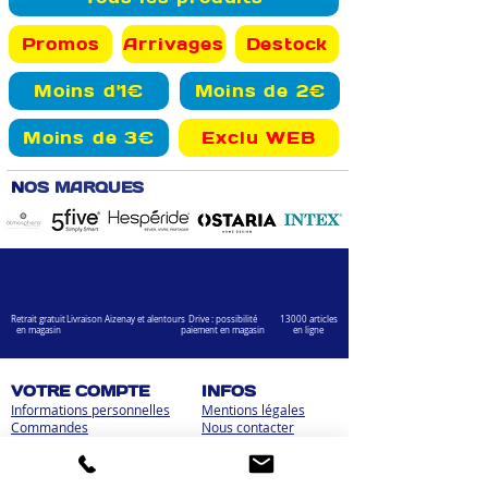
Promos
Arrivages
Destock
Moins d'1€
Moins de 2€
Moins de 3€
Exclu WEB
N
OS MARQUES
Retrait gratuit
Livraison Aizenay et alentours
Drive : possibilité
13000 articles
en magasin
paiement en magasin
en ligne
VOTRE COMPTE
INFOS
Informations personnelles
Mentions légales
Commandes
Nous contacter
Adress
es
Bombes de peinture