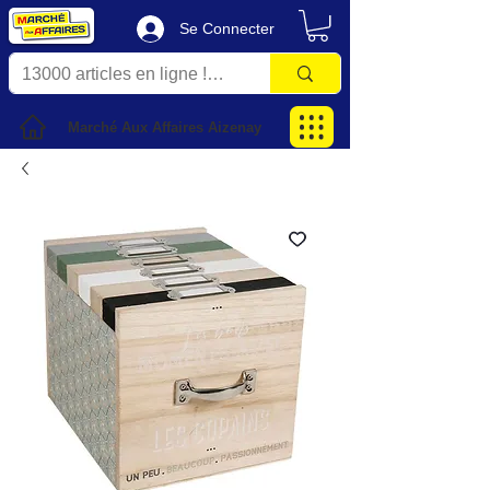
Se Connecter
Marché Aux Affaires Aizenay