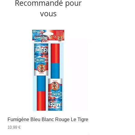
Recommandé pour
vous
Fumigène Bleu Blanc Rouge Le Tigre
Fauteuil à dîner Viso
blanc
Prix
10,99 €
Prix
89,99 €