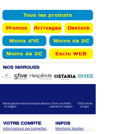
Tous les produits
Promos
Arrivages
Destock
Moins d'1€
Moins de 2€
Moins de 3€
Exclu WEB
N
OS MARQUES
Retrait gratuit
Livraison Aizenay et alentours
Drive : possibilité
13000 articles
en magasin
paiement en magasin
en ligne
VOTRE COMPTE
INFOS
Informations personnelles
Mentions légales
Commandes
Nous contacter