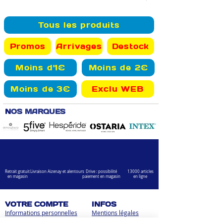
Tous les produits
Promos
Arrivages
Destock
Moins d'1€
Moins de 2€
Moins de 3€
Exclu WEB
N
OS MARQUES
Retrait gratuit
Livraison Aizenay et alentours
Drive : possibilité
13000 articles
en magasin
paiement en magasin
en ligne
VOTRE COMPTE
INFOS
Informations personnelles
Mentions légales
Commandes
Nous contacter