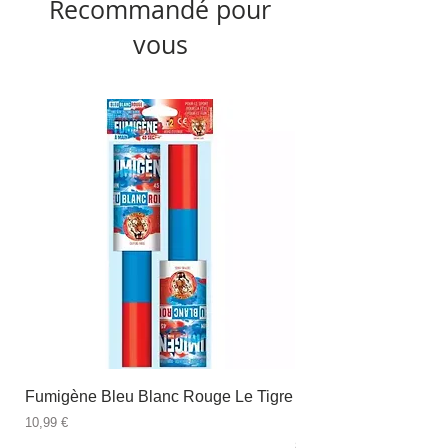
Recommandé pour
vous
Fumigène Bleu Blanc Rouge Le Tigre
Fauteuil à dîner Viso
blanc
Prix
10,99 €
Prix
89,99 €