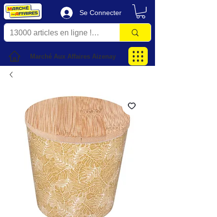
Se Connecter
Marché Aux Affaires Aizenay