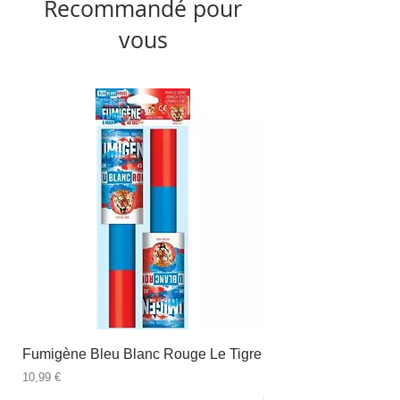
Recommandé pour
vous
Fumigène Bleu Blanc Rouge Le Tigre
Fauteuil à dîner Viso
blanc
Prix
10,99 €
Prix
89,99 €