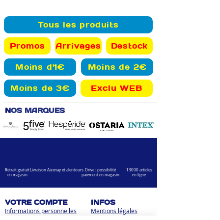
Tous les produits
Promos
Arrivages
Destock
Moins d'1€
Moins de 2€
Moins de 3€
Exclu WEB
N
OS MARQUES
Retrait gratuit
Livraison Aizenay et alentours
Drive : possibilité
13000 articles
en magasin
paiement en magasin
en ligne
VOTRE COMPTE
INFOS
Informations personnelles
Mentions légales
Commandes
Nous contacter