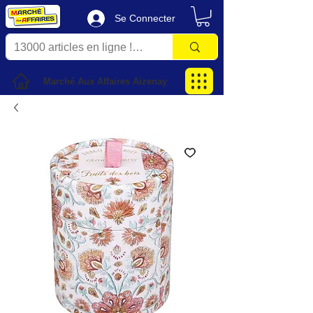
Se Connecter
Marché Aux Affaires Aizenay