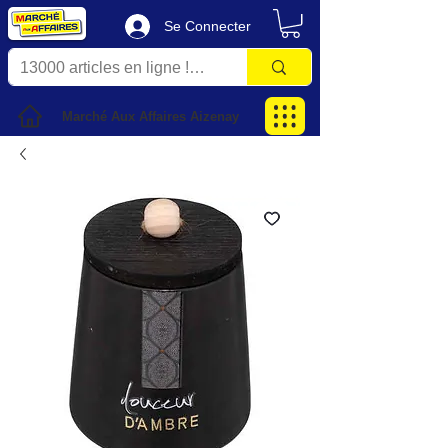
Se Connecter
Marché Aux Affaires Aizenay