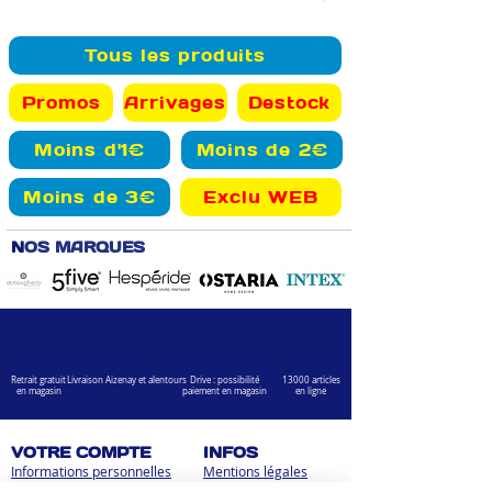
Tous les produits
Promos
Arrivages
Destock
Moins d'1€
Moins de 2€
Moins de 3€
Exclu WEB
N
OS MARQUES
Retrait gratuit
Livraison Aizenay et alentours
Drive : possibilité
13000 articles
en magasin
paiement en magasin
en ligne
VOTRE COMPTE
INFOS
Informations personnelles
Mentions légales
Commandes
Nous contacter