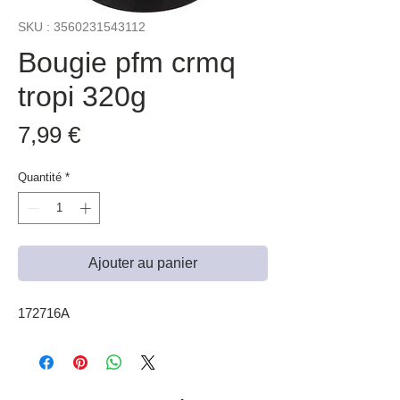
SKU : 3560231543112
Bougie pfm crmq
tropi 320g
Prix
7,99 €
Quantité
*
Ajouter au panier
172716A