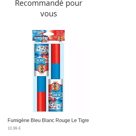
Recommandé pour
vous
Fumigène Bleu Blanc Rouge Le Tigre
Fauteuil à dîner Viso
blanc
Prix
10,99 €
Prix
89,99 €