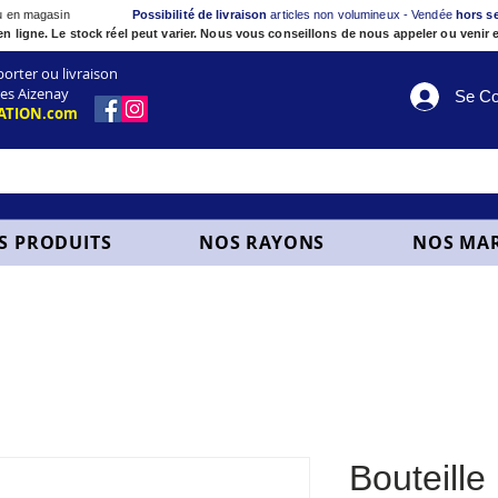
ou en magasin
Possibilité de livraison
articles non volumineux - Vendée
hors s
en ligne. Le stock réel peut varier. Nous vous conseillons de nous appeler ou venir e
ter ou livraison
es Aizenay
Se Co
ATION.com
S PRODUITS
NOS RAYONS
NOS MA
Bouteille 