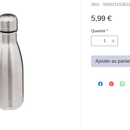
SKU : 35602315362
Prix
5,99 €
Quantité
*
Ajouter au panie