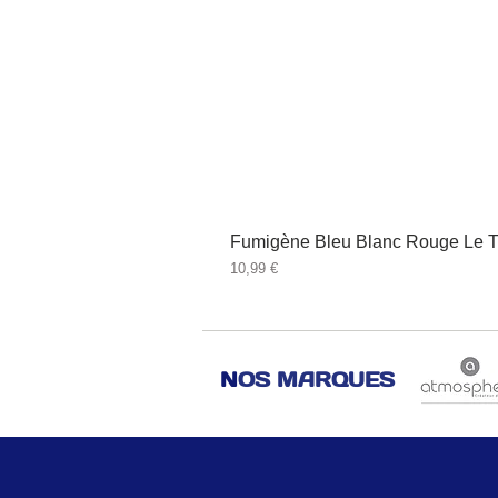
Fumigène Bleu Blanc Rouge Le T
Prix
10,99 €
N
OS MARQUES