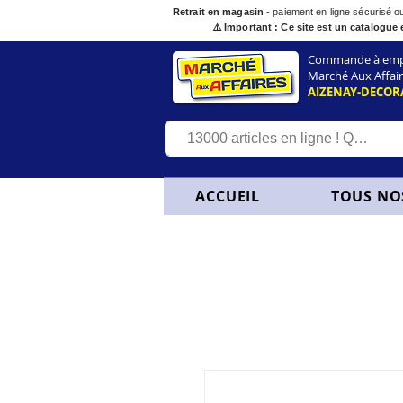
Retrait en magasin
- paiement en ligne sécurisé 
⚠️ Important : Ce site est un catalogue 
Commande à empor
Marché Aux Affair
AIZENAY-DECOR
ACCUEIL
TOUS NO