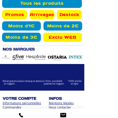
Tous les produits
Promos
Arrivages
Destock
Moins d'1€
Moins de 2€
Moins de 3€
Exclu WEB
N
OS MARQUES
Retrait gratuit
Livraison Aizenay et alentours
Drive : possibilité
13000 articles
en magasin
paiement en magasin
en ligne
VOTRE COMPTE
INFOS
Informations personnelles
Mentions légales
Commandes
Nous contacter
Adress
es
Bombes de peinture