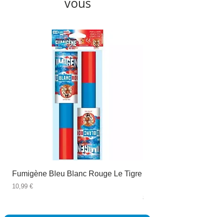
vous
Fumigène Bleu Blanc Rouge Le Tigre
Fauteuil à dîner Viso
blanc
Prix
10,99 €
Prix
89,99 €