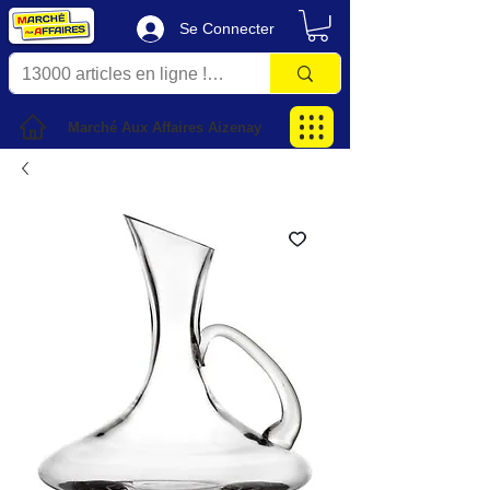
Se Connecter
Marché Aux Affaires Aizenay