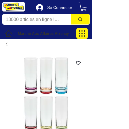
Se Connecter
Marché Aux Affaires Aizenay