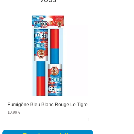
Fumigène Bleu Blanc Rouge Le Tigre
Fauteuil à dîner Viso
blanc
Prix
10,99 €
Prix
89,99 €