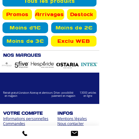
Tous les produits
Promos
Arrivages
Destock
Moins d'1€
Moins de 2€
Moins de 3€
Exclu WEB
N
OS MARQUES
Retrait gratuit
Livraison Aizenay et alentours
Drive : possibilité
13000 articles
en magasin
paiement en magasin
en ligne
VOTRE COMPTE
INFOS
Informations personnelles
Mentions légales
Commandes
Nous contacter
Adress
es
Bombes de peinture