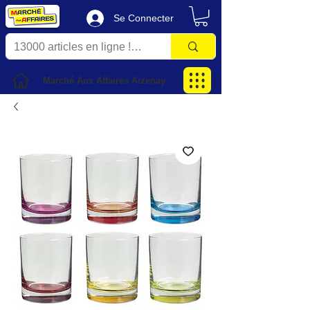
Se Connecter
Marché Aux Affaires Aizenay