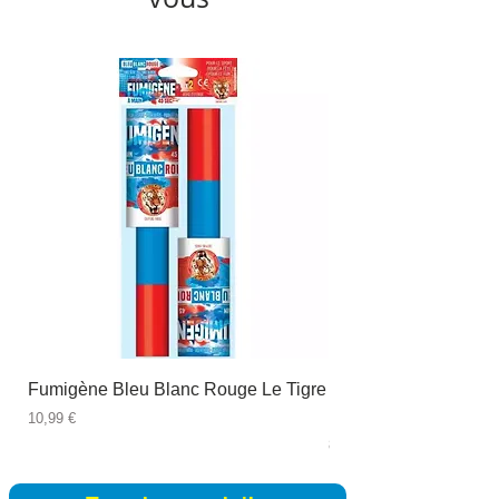
Fumigène Bleu Blanc Rouge Le Tigre
Fauteuil à dîner Viso
blanc
Prix
10,99 €
Prix
89,99 €