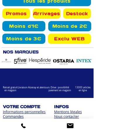
Tous les produits
Promos
Arrivages
Destock
Moins d'1€
Moins de 2€
Moins de 3€
Exclu WEB
N
OS MARQUES
Retrait gratuit
Livraison Aizenay et alentours
Drive : possibilité
13000 articles
en magasin
paiement en magasin
en ligne
VOTRE COMPTE
INFOS
Informations personnelles
Mentions légales
Commandes
Nous contacter
Adress
es
Bombes de peinture