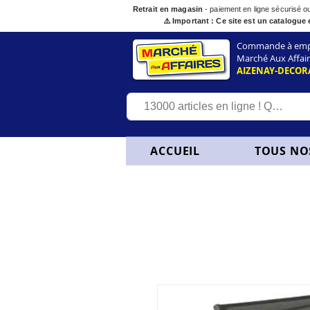
Retrait en magasin
- paiement en ligne sécurisé 
⚠️ Important : Ce site est un catalogue 
Commande à empor
Marché Aux Affair
AIZENAY-DECOR
ACCUEIL
TOUS NO