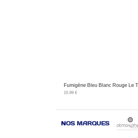
Fumigène Bleu Blanc Rouge Le T
Prix
10,99 €
N
OS MARQUES