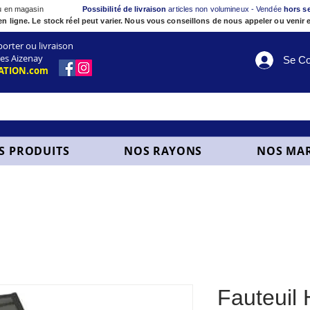
ou en magasin
Possibilité de livraison
articles non volumineux - Vendée
hors s
en ligne. Le stock réel peut varier. Nous vous conseillons de nous appeler ou venir e
ter ou livraison
es Aizenay
Se Co
ATION.com
S PRODUITS
NOS RAYONS
NOS MA
Fauteuil