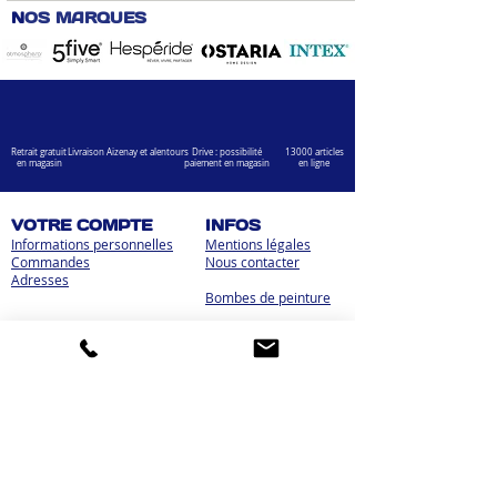
N
OS MARQUES
Retrait gratuit
Livraison Aizenay et alentours
Drive : possibilité
13000 articles
en magasin
paiement en magasin
en ligne
VOTRE COMPTE
INFOS
Informations personnelles
Mentions légales
Commandes
Nous contacter
Adress
es
Bombes de peinture
VOTRE MAGASIN
Marché Aux Affaires Aizenay (depuis 2014)
Adresse : Porte du Littoral 85190 Aizenay
Horaires : 9h30-12h30 / 14h00-19h00 (du lundi au
samedi)
AIDE
Mail :
chaignedav@hotmail.com