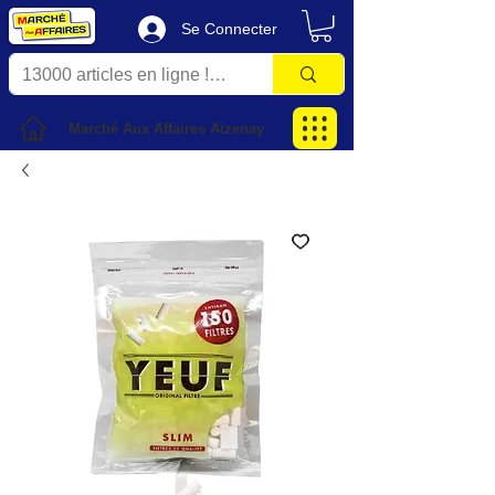
Se Connecter
Marché Aux Affaires Aizenay