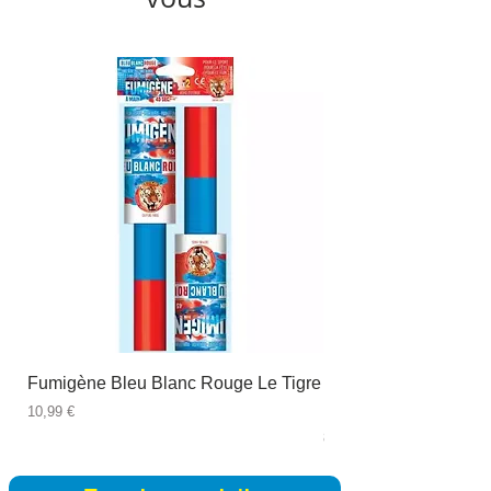
Fumigène Bleu Blanc Rouge Le Tigre
Fauteuil à dîner Viso
blanc
Prix
10,99 €
Prix
89,99 €