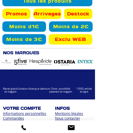
Tous les produits
Promos
Arrivages
Destock
Moins d'1€
Moins de 2€
Moins de 3€
Exclu WEB
N
OS MARQUES
Retrait gratuit
Livraison Aizenay et alentours
Drive : possibilité
13000 articles
en magasin
paiement en magasin
en ligne
VOTRE COMPTE
INFOS
Informations personnelles
Mentions légales
Commandes
Nous contacter
Adress
es
Bombes de peinture