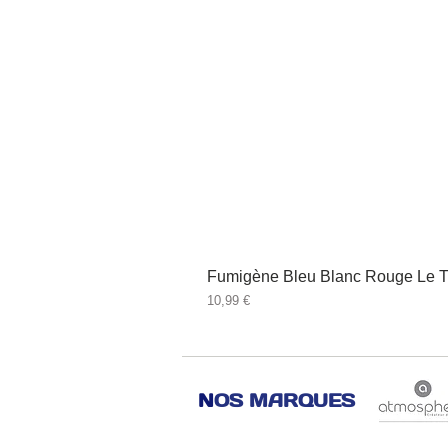
Fumigène Bleu Blanc Rouge Le T
Prix
10,99 €
N
OS MARQUES