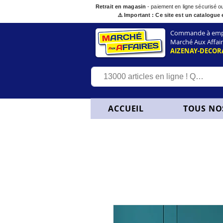
Retrait en magasin
- paiement en ligne sécurisé 
⚠️ Important : Ce site est un catalogue 
Commande à empor
Marché Aux Affair
AIZENAY-DECOR
ACCUEIL
TOUS NO