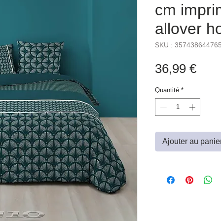
cm imprim
allover h
SKU : 35743864476
Prix
36,99 €
Quantité
*
Ajouter au panie