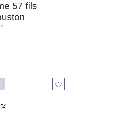
e 57 fils
ouston
52
r