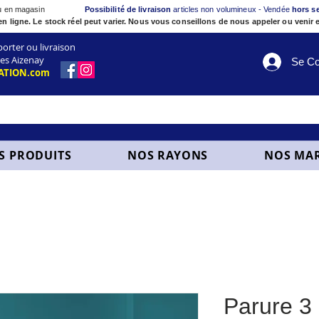
ou en magasin
Possibilité de livraison
articles non volumineux - Vendée
hors s
en ligne. Le stock réel peut varier. Nous vous conseillons de nous appeler ou venir e
ter ou livraison
es Aizenay
Se Co
ATION.com
S PRODUITS
NOS RAYONS
NOS MA
Parure 3 