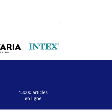
Flûte cri Clarillo 22cl X1
Prix
3,00 €
13000 articles
en ligne