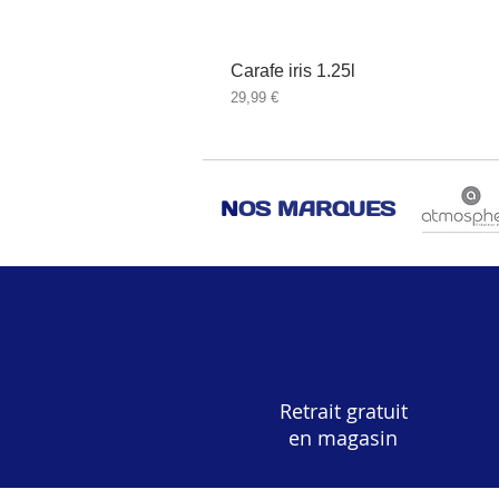
Carafe iris 1.25l
Prix
29,99 €
N
OS MARQUES
Retrait gratuit
en magasin