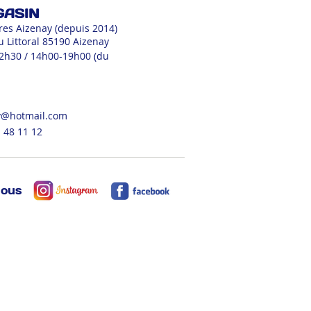
GASIN
res Aizenay (depuis 2014)
u Littoral 85190 Aizenay
12h30 / 14h00-19h00 (du
v@hotmail.com
 48 11 12
nous
ORATION
EPICERIE
FESTIF
EMENT
SDB
TAPIS