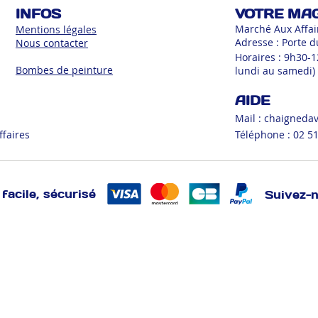
INFOS
VOTRE MA
Marché Aux Affai
Mentions légales
Adresse : Porte d
Nous contacter
Horaires : 9h30-
Bombes de peinture
lundi au samedi)
AIDE
Mail :
chaigneda
ffaires
Téléphone : 02 51
facile, sécurisé
Suivez-
BEAUTE/HYGIENE
BRICOLAGE
CREATIF
CUISINE
DEC
MENAGER
MERCERIE
MULTIMEDIA
PEINTURE
RANG