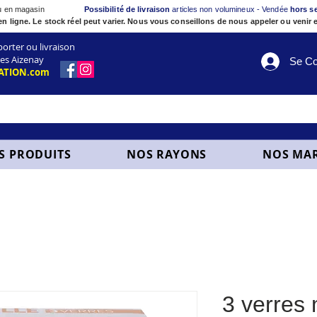
ou en magasin
Possibilité de livraison
articles non volumineux - Vendée
hors s
en ligne. Le stock réel peut varier. Nous vous conseillons de nous appeler ou venir e
ter ou livraison
es Aizenay
Se Co
ATION.com
S PRODUITS
NOS RAYONS
NOS MA
3 verres 