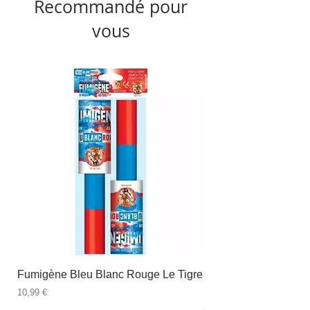
Recommandé pour
vous
Fumigène Bleu Blanc Rouge Le Tigre
Fauteuil à dîner Viso
blanc
Prix
10,99 €
Prix
89,99 €