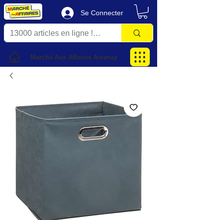
Se Connecter
Marché Aux Affaires Aizenay