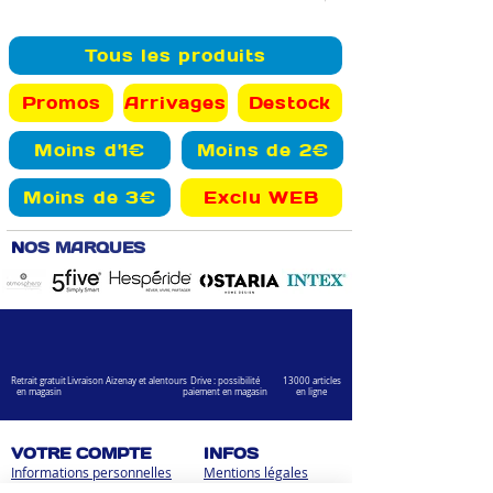
Tous les produits
Promos
Arrivages
Destock
Moins d'1€
Moins de 2€
Moins de 3€
Exclu WEB
N
OS MARQUES
Retrait gratuit
Livraison Aizenay et alentours
Drive : possibilité
13000 articles
en magasin
paiement en magasin
en ligne
VOTRE COMPTE
INFOS
Informations personnelles
Mentions légales
Commandes
Nous contacter