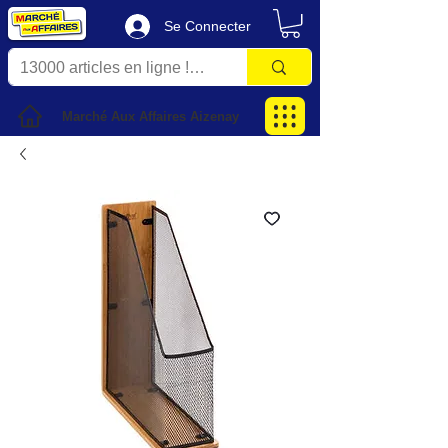
Se Connecter
Marché Aux Affaires Aizenay