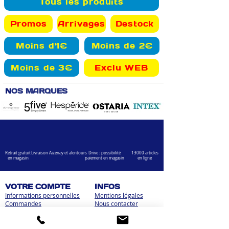
Tous les produits
Promos
Arrivages
Destock
Moins d'1€
Moins de 2€
Moins de 3€
Exclu WEB
N
OS MARQUES
Retrait gratuit
Livraison Aizenay et alentours
Drive : possibilité
13000 articles
en magasin
paiement en magasin
en ligne
VOTRE COMPTE
INFOS
Informations personnelles
Mentions légales
Commandes
Nous contacter
Adress
es
Bombes de peinture