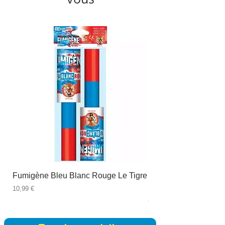
Fumigène Bleu Blanc Rouge Le Tigre
Fauteuil à dîner Viso
blanc
Prix
10,99 €
Prix
89,99 €