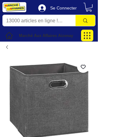
Se Connecter
Marché Aux Affaires Aizenay