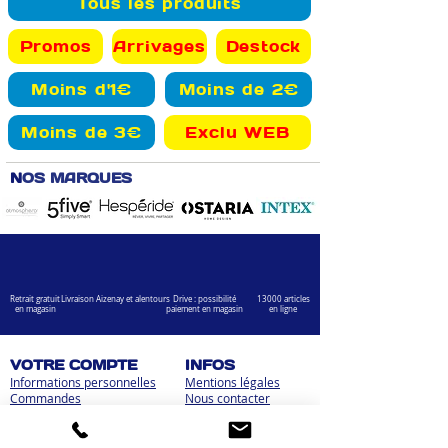
Tous les produits
Promos
Arrivages
Destock
Moins d'1€
Moins de 2€
Moins de 3€
Exclu WEB
N
OS MARQUES
Retrait gratuit
Livraison Aizenay et alentours
Drive : possibilité
13000 articles
en magasin
paiement en magasin
en ligne
VOTRE COMPTE
INFOS
Informations personnelles
Mentions légales
Commandes
Nous contacter
Adress
es
Bombes de peinture