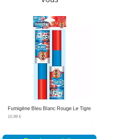
Fumigène Bleu Blanc Rouge Le Tigre
Fauteuil à dîner Viso
blanc
Prix
10,99 €
Prix
89,99 €