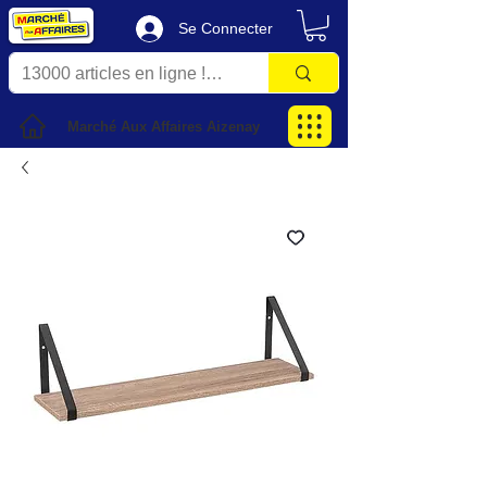
Se Connecter
Marché Aux Affaires Aizenay